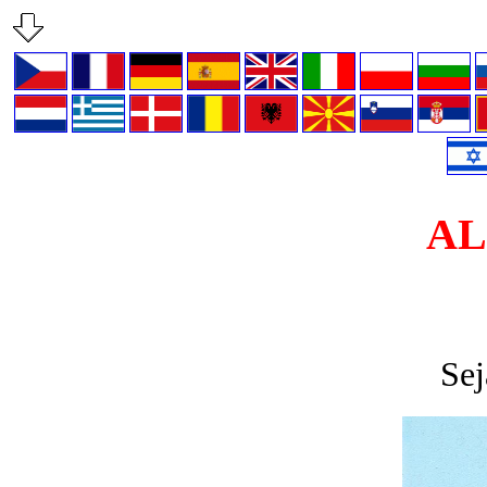
AL
Sej