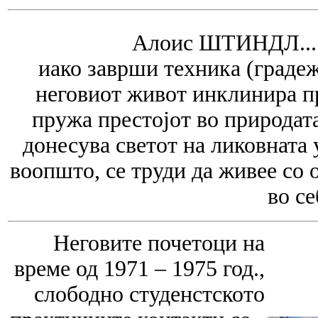
Алоис ШТИНДЛ....р
иако заврши техника (градеж
неговиот живот инклинира пр
пружа престојот во природата
донесува светот на ликовната 
воопшто, се труди да живее со 
во се
Неговите почетоци на
време од 1971 – 1975 год.,
слободно студенстското