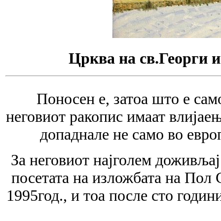
Црква на св.Георги и
Поносен е, затоа што е сам
неговиот ракопис имаат влијаењ
допаднале не само во европ
За неговиот најголем доживљај 
посетата на изложбата на Пол 
1995год., и тоа после сто годин