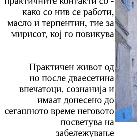
практичните контакти со -
како со нив се работи,
масло и терпентин, тие за
мирисот, кој го повикува
Практичен живот од
но после дваесетина
впечатоци, сознанија и
имаат донесено до
сегашното време неговото
посветува на
забележување