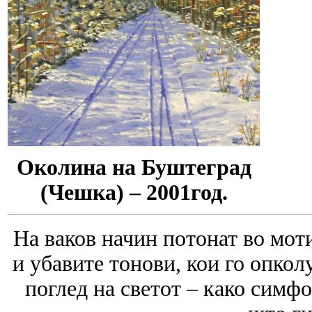
Околина на Буштеград
(Чешка) – 2001год.
На ваков начин потонат во моти
и убавите тонови, кои го опколу
поглед на светот – како симфо