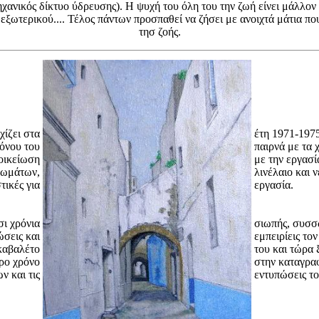
μηχανικός δίκτυο ύδρευσης). Η ψυχή του όλη του την ζωή είνει μάλλον 
 εξωτερικού.... Τέλος πάντων προσπαθεί να ζήσει με ανοιχτά μάτια 
τησ ζοής.
χίζει στα
έτη 1971-1975
όνου του
παιρνά με τα 
ξοικείωση
με την εργασί
ρωμάτων,
λινέλαιο και 
τικές για
εργασία.
σι χρόνια
σιωπής, συσσ
ώσεις και
εμπειρίεις το
καβαλέτο
του και τώρα 
ρο χρόνο
στην καταγρα
ν και τις
εντυπώσεις το