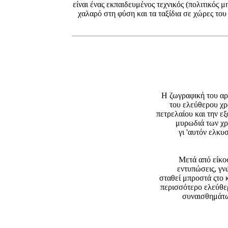
είναι ένας εκπαιδευμένος τεχνικός (πολιτικός 
χαλαρό στη φύση και τα ταξίδια σε χώρες του
Η ζωγραφική του αρ
του ελεύθερου χρ
πετρελαίου και την ε
μυρωδιά των χ
γι 'αυτόν ελκυσ
Μετά από είκο
εντυπώσεις, γν
σταθεί μπροστά ςτο 
περισσότερο ελεύθε
συναισθημάτω