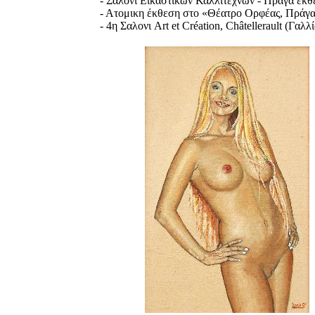
- Σαλονι Εικαστικών Καλλιτεχνών - Πράγα εκθ
- Ατομικη έκθεση στο «Θέατρο Ορφέας, Πράγα
- 4η Σαλονι Art et Création, Châtellerault (Γαλ