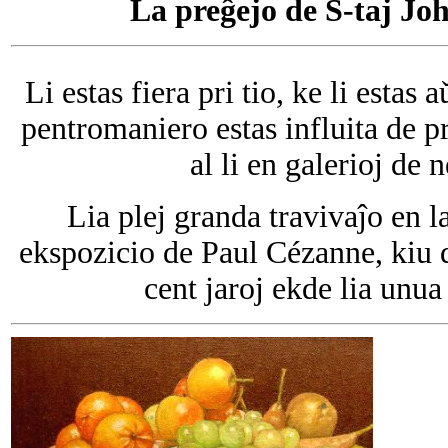
La preĝejo de S-taj Jo
Li estas fiera pri tio, ke li estas
pentromaniero estas influita de pr
al li en galerioj de n
Lia plej granda travivaĵo en la 
ekspozicio de Paul Cézanne, kiu d
cent jaroj ekde lia unu