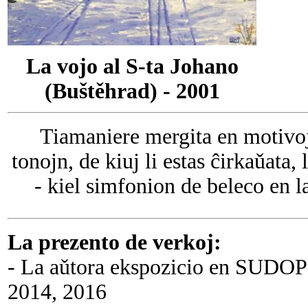
La vojo al S-ta Johano
(Buštěhrad) - 2001
Tiamaniere mergita en motivojn,
tonojn, de kiuj li estas ĉirkaǔata
- kiel simfonion de beleco en la
La prezento de verkoj:
- La aǔtora ekspozicio en SUDOP 
2014, 2016