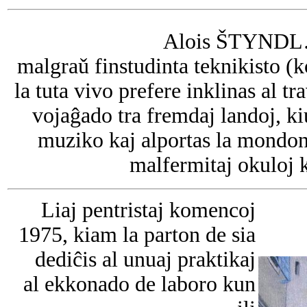
Alois ŠTYNDL….
malgraǔ finstudinta teknikisto 
la tuta vivo prefere inklinas al tr
vojaĝado tra fremdaj landoj, kiu
muziko kaj alportas la mondon d
malfermitaj okuloj k
Liaj pentristaj komencoj
1975, kiam la parton de sia
dediĉis al unuaj praktikaj
al ekkonado de laboro kun