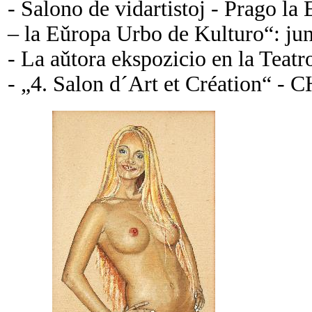
- Salono de vidartistoj - Prago la
– la Eǔropa Urbo de Kulturo“: jun
- La aǔtora ekspozicio en la Teatr
- „4. Salon d´Art et Création“